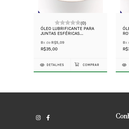
(0)
ÓLEO LUBRIFICANTE PARA
ÓL
JUNTAS ESFÉRICAS
RO
(MINIBALL - ARTICULAÇÕES
SP
8
x de
R$5,09
8
x
DO ROTOR) SPECIFIC
LUTHIER
R$35,00
R$
DETALHES
Conh