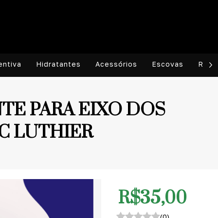
entiva
Hidratantes
Acessórios
Escovas
REV
TE PARA EIXO DOS
C LUTHIER
R$35,00
(0)