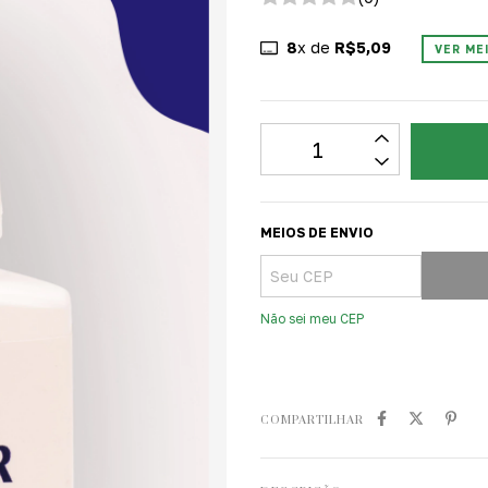
8
x de
R$5,09
VER ME
MEIOS DE ENVIO
Não sei meu CEP
COMPARTILHAR