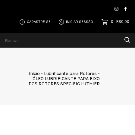
0
R$0,00
CADASTRE-SE
INICIAR SESSÃO
-
ENDEDORES
Info
Início
-
Lubrificante para Rotores
-
ÓLEO LUBRIFICANTE PARA EIXO
DOS ROTORES SPECIFIC LUTHIER