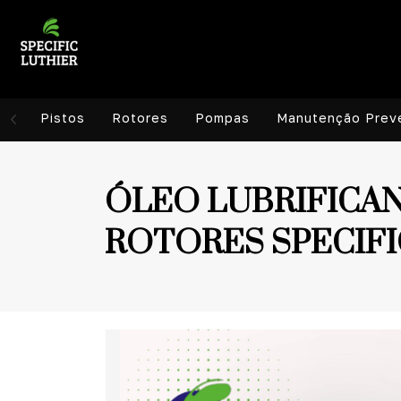
Pistos
Rotores
Pompas
Manutenção Prev
ÓLEO LUBRIFICAN
ROTORES SPECIFI