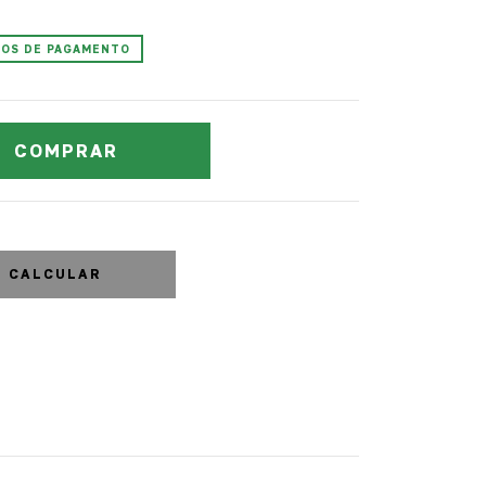
IOS DE PAGAMENTO
CALCULAR