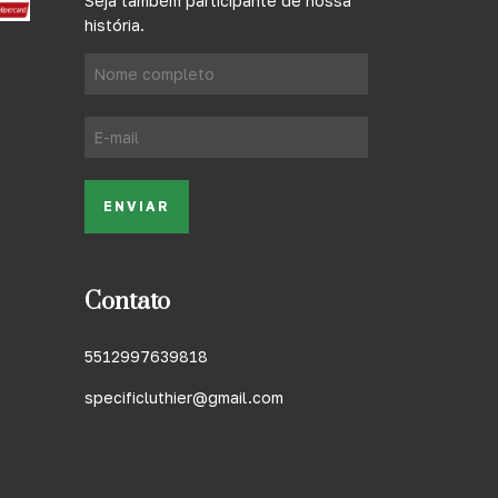
Seja também participante de nossa
história.
Contato
5512997639818
specificluthier@gmail.com