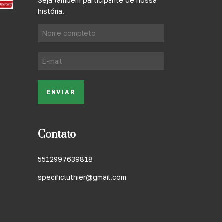
Seja também participante de nossa
história.
Contato
5512997639818
specificluthier@gmail.com