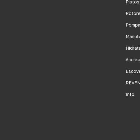
Pistos
Rotor
Pompa
Manut
Hidrat
Acessó
Escov
REVE
Info