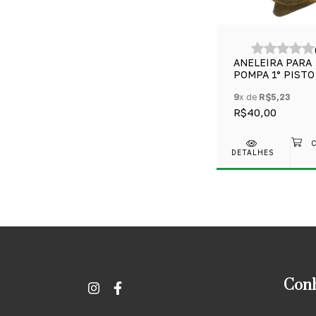
ANELEIRA PARA
POMPA 1° PISTO
TROMPETE/COR
9
x de
R$5,23
R$40,00
DETALHES
Conh