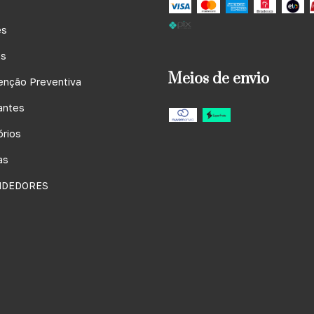
es
s
Meios de envio
enção Preventiva
antes
rios
as
NDEDORES