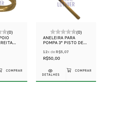
(0)
(0)
POIO
ANELEIRA PARA
IREITA
POMPA 3° PISTO DE
TROMPETE
12
x de
R$5,07
R$50,00
DETALHES