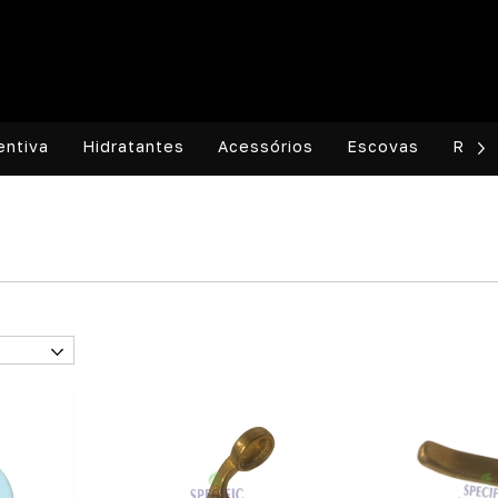
entiva
Hidratantes
Acessórios
Escovas
REV