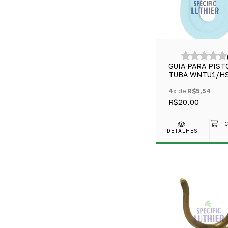
GUIA PARA PIST
TUBA WNTU1/H
E SIMILARES
4
x de
R$5,54
R$20,00
DETALHES