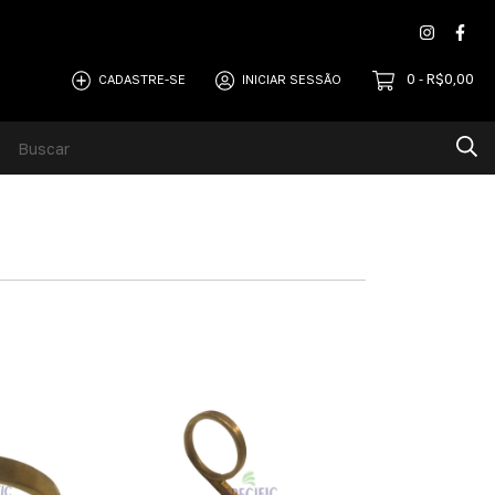
0
R$0,00
CADASTRE-SE
INICIAR SESSÃO
-
ENDEDORES
Info