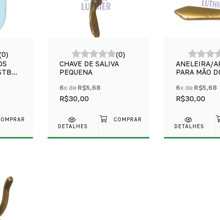
(0)
(0)
OS
CHAVE DE SALIVA
ANELEIRA/A
STB1
PEQUENA
PARA MÃO D
TROMPETE
6
x de
R$5,68
6
x de
R$5,68
R$30,00
R$30,00
DETALHES
DETALHES